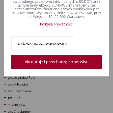
możliwości dokonania
swobodnego przepływu takich danych („RODO”) oraz
uchylenia dyrektywy 95/46/WE informujemy, że
dodatkowych zgłoszeń
administratorem Pani/Pana danych osobowych jest
Krajowe Biuro Wyborcze z siedzibą w Warszawie, przy
kandydatów do obwodowych
ul. Wiejskiej 10, 00-902 Warszawa.
komisji wyborczych oraz
Polityka prywatności
terminie losowania
Ustawienia zaawansowane
ZAŁĄCZNIKI
m. Legnica
Akceptuję i przechodzę do serwisu
gm. Kunice
gm. Krotoszyce
gm. Legnickie Pole
gm. Miłkowice
gm. Prochowice
gm. Ruja
m. Chojnów
gm. Chocianów