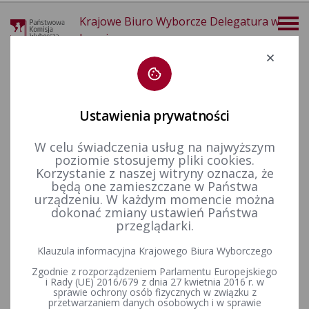
Krajowe Biuro Wyborcze Delegatura w
Legnicy
Deklaracja dostępności
Ustawienia prywatności
W celu świadczenia usług na najwyższym
poziomie stosujemy pliki cookies.
więcej
Korzystanie z naszej witryny oznacza, że
będą one zamieszczane w Państwa
Wybory i referenda
Wybory Prezydenta Rzeczypospolitej Polskiej
Wybory Prezydenta RP w 2025 r.
Komunikaty komisarzy wyborczych
urządzeniu. W każdym momencie można
Informacje Komisarza Wyborczego w Legnicy z dnia 22 kwietnia 2025 r. o możliwości dokonania dodatkowych zgłoszeń kandydatów do obwodowych komisji wyborczych oraz terminie losowania
dokonać zmiany ustawień Państwa
przeglądarki.
Informacje Komisarza
Klauzula informacyjna Krajowego Biura Wyborczego
Wyborczego w Legnicy z dnia
Zgodnie z rozporządzeniem Parlamentu Europejskiego
22 kwietnia 2025 r. o
i Rady (UE) 2016/679 z dnia 27 kwietnia 2016 r. w
sprawie ochrony osób fizycznych w związku z
przetwarzaniem danych osobowych i w sprawie