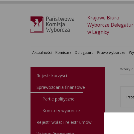
Krajowe Biuro
Wyborcze Delegatur
w Legnicy
Aktualności
Komisarz
Delegatura
Prawo wyborcze
Wy
Wzory 
Rejestr korzyści
Sprawozdania finansowe
Pro
Partie polityczne
Komitety wyborcze
Rejestr wpłat i rejestr umów
Wybory Prezydenta