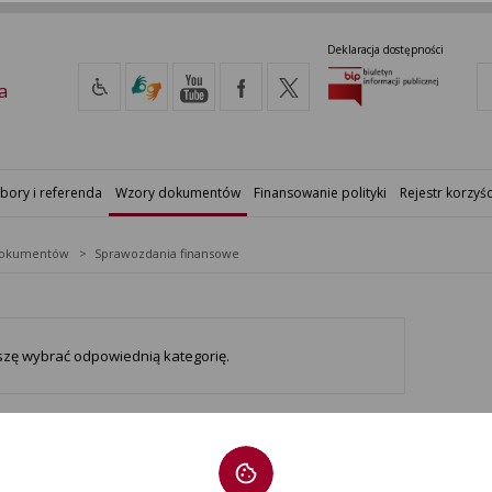
Deklaracja dostępności
a
bory i referenda
Wzory dokumentów
Finansowanie polityki
Rejestr korzyśc
dokumentów
Sprawozdania finansowe
szę wybrać odpowiednią kategorię.
1