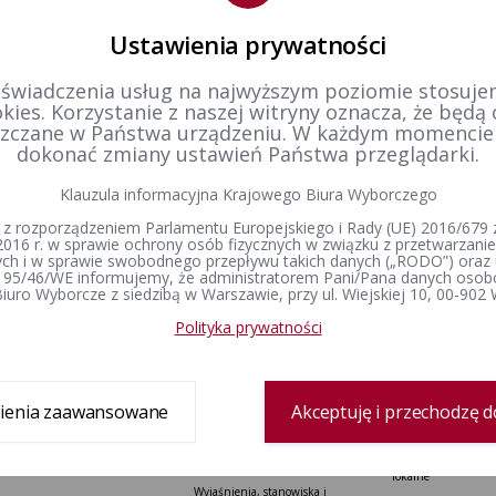
Ustawienia prywatności
 świadczenia usług na najwyższym poziomie stosujem
kies. Korzystanie z naszej witryny oznacza, że będą
zczane w Państwa urządzeniu. W każdym momenci
dokonać zmiany ustawień Państwa przeglądarki.
Klauzula informacyjna Krajowego Biura Wyborczego
 z rozporządzeniem Parlamentu Europejskiego i Rady (UE) 2016/679 z
2016 r. w sprawie ochrony osób fizycznych w związku z przetwarzan
h i w sprawie swobodnego przepływu takich danych („RODO”) oraz 
 95/46/WE informujemy, że administratorem Pani/Pana danych osob
iuro Wyborcze z siedzibą w Warszawie, przy ul. Wiejskiej 10, 00-902
Polityka prywatności
Delegatura
Prawo wyborcze
Wybory i referenda
Zespół delegatury
Konstytucja Rzeczypospolitej Polskiej​
Wybory Prezydenta 
Polskiej
Sprawozdanie finansowe
Kodeks wyborczy
ienia zaawansowane
Akceptuję i przechodzę d
Wybory do Sejmu i 
Ustawa o referendum ogólnokrajowym
Wybory do Parlamen
Ustawa o referendum lokalnym
Wybory samorządowe
Ustawa o partiach politycznych
lokalne
Wyjaśnienia, stanowiska i