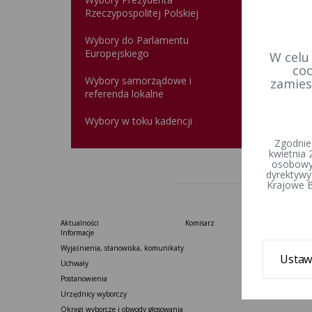
Rzeczypospolitej Polskiej
Wybory do Parlamentu
Europejskiego
W celu
coo
Wybory samorządowe i
zamies
referenda lokalne
Wybory w toku kadencji
Zgodnie
kwietnia 
osobowyc
dyrektywy
Krajowe B
Aktualności
Komisarz
Informacje
Wyjaśnienia, stanowiska, komunikaty
Ustaw
Uchwały
Postanowienia
Urzędnicy wyborczy
Okręgi wyborcze i obwody głosowania