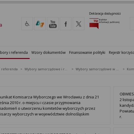
Deklaracja dostępności
a
bory i referenda
Wzory dokumentów
Finansowanie polityki
Rejestr korzyśc
i referenda
Wybory samorządowe i referenda lokalne
Wybory samorządowe w 2010&nbsp;r.
OBWIES
unikat Komisarza Wyborczego we Wrocławiu z dnia 21
2 listo
śnia 2010 r. o miejscu i czasie przyjmowania
kandyd
iadomień o utworzeniu komitetów wyborczych przez
Powiatu
isarzy wyborczych w województwie dolnośląskim
r.