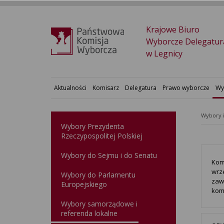
Krajowe Biuro
Wyborcze Delegatur
w Legnicy
Aktualności
Komisarz
Delegatura
Prawo wyborcze
Wy
Wybory 
Wybory Prezydenta
Rzeczypospolitej Polskiej
Wybory do Sejmu i do Senatu
Kom
wrze
Wybory do Parlamentu
zaw
Europejskiego
kom
Wybory samorządowe i
referenda lokalne