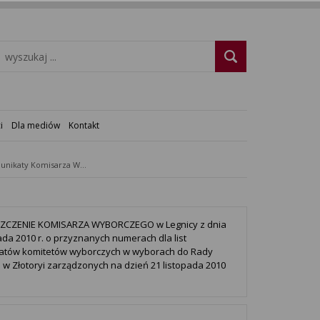
i
Dla mediów
Kontakt
Komunikaty Komisarza Wyborczego
ZCZENIE KOMISARZA WYBORCZEGO w Legnicy z dnia
pada 2010 r. o przyznanych numerach dla list
atów komitetów wyborczych w wyborach do Rady
 w Złotoryi zarządzonych na dzień 21 listopada 2010