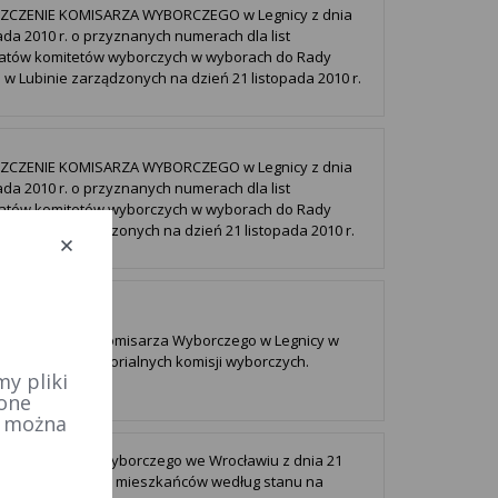
ZCZENIE KOMISARZA WYBORCZEGO w Legnicy z dnia
pada 2010 r. o przyznanych numerach dla list
atów komitetów wyborczych w wyborach do Rady
 w Lubinie zarządzonych na dzień 21 listopada 2010 r.
ZCZENIE KOMISARZA WYBORCZEGO w Legnicy z dnia
pada 2010 r. o przyznanych numerach dla list
atów komitetów wyborczych w wyborach do Rady
 w Górze zarządzonych na dzień 21 listopada 2010 r.
wienie Nr 208 Komisarza Wyborczego w Legnicy w
 powołania terytorialnych komisji wyborczych.
y pliki
 one
e można
at Komisarza Wyborczego we Wrocławiu z dnia 21
a 2010 r. o liczbie mieszkańców według stanu na