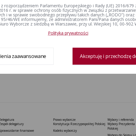
torialnych komisji wyborczych
dzień 31
 z rozporządzeniem Parlamentu Europejskiego i Rady (UE) 2016/679 z
2016 r. w sprawie ochrony osób fizycznych w związku z przetwarzan
h i w sprawie swobodnego przepływu takich danych („RODO”) oraz 
 95/46/WE informujemy, że administratorem Pani/Pana danych osob
1
2
iuro Wyborcze z siedzibą w Warszawie, przy ul. Wiejskiej 10, 00-902
Polityka prywatności
ienia zaawansowane
Akceptuję i przechodzę d
Delegatura
Prawo wyborcze
Wybory i referenda
Zespół delegatury
Konstytucja Rzeczypospolitej Polskiej​
Wybory Prezydenta 
Polskiej
Sprawozdanie finansowe
Kodeks wyborczy
Wybory do Sejmu i 