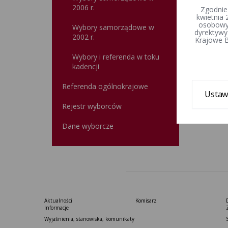
tery
2006 r.
Zgodnie
kwietnia 
osobowyc
Wybory samorządowe w
dyrektywy
2002 r.
Krajowe B
Wybory i referenda w toku
kadencji
Referenda ogólnokrajowe
Ustaw
Rejestr wyborców
Dane wyborcze
Aktualności
Komisarz
Informacje
Wyjaśnienia, stanowiska, komunikaty