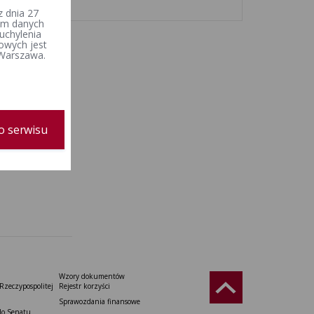
 grudnia 2009 r.
 dnia 27
iem danych
uchylenia
owych jest
 Warszawa.
o serwisu
Wzory dokumentów
Rzeczypospolitej
Rejestr korzyści
Sprawozdania finansowe
do Senatu