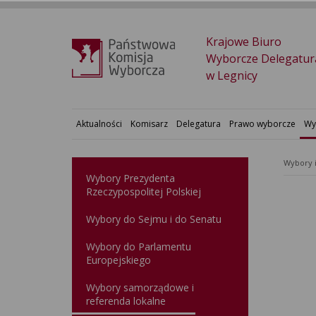
Krajowe Biuro
Wyborcze Delegatur
w Legnicy
Aktualności
Komisarz
Delegatura
Prawo wyborcze
Wy
Wybory 
Wybory Prezydenta
Rzeczypospolitej Polskiej
Wybory do Sejmu i do Senatu
Wybory do Parlamentu
Europejskiego
Wybory samorządowe i
referenda lokalne