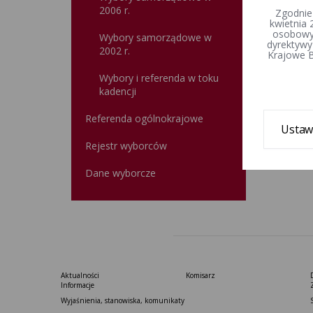
2006 r.
Zgodnie
kwietnia 
osobowyc
Wybory samorządowe w
dyrektywy
2002 r.
Krajowe B
Wybory i referenda w toku
kadencji
Referenda ogólnokrajowe
Ustaw
Rejestr wyborców
Dane wyborcze
Aktualności
Komisarz
Informacje
Wyjaśnienia, stanowiska, komunikaty