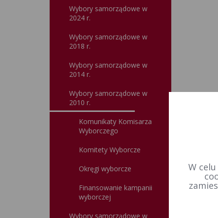
Wybory samorządowe w
2024 r.
Wybory samorządowe w
2018 r.
Wybory samorządowe w
2014 r.
Wybory samorządowe w
2010 r.
Komunikaty Komisarza
Wyborczego
Komitety Wyborcze
W celu
Okręgi wyborcze
coo
zamies
Finansowanie kampanii
wyborczej
Wybory samorządowe w