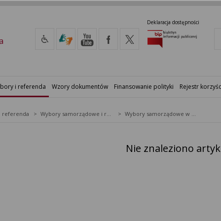
Deklaracja dostępności
a
bory i referenda
Wzory dokumentów
Finansowanie polityki
Rejestr korzyśc
i referenda
Wybory samorządowe i referenda lokalne
Wybory samorządowe w 2010&nbsp;r.
Nie znaleziono arty