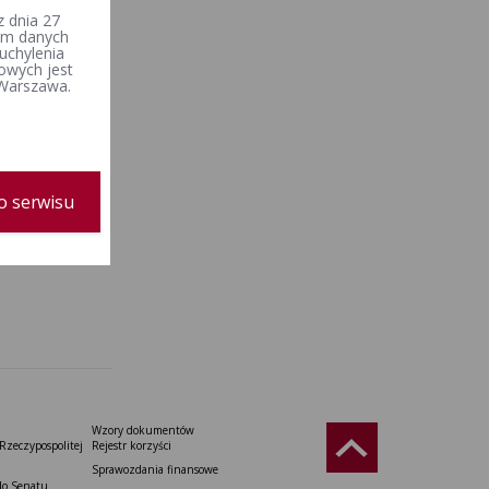
 dnia 27
iem danych
uchylenia
owych jest
 Warszawa.
o serwisu
Wzory dokumentów
Rzeczypospolitej
Rejestr korzyści
Sprawozdania finansowe
do Senatu