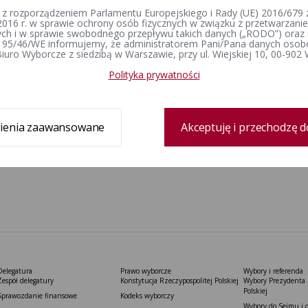
 z rozporządzeniem Parlamentu Europejskiego i Rady (UE) 2016/679 z
2016 r. w sprawie ochrony osób fizycznych w związku z przetwarzan
h i w sprawie swobodnego przepływu takich danych („RODO”) oraz 
 95/46/WE informujemy, że administratorem Pani/Pana danych osob
iuro Wyborcze z siedzibą w Warszawie, przy ul. Wiejskiej 10, 00-902
Polityka prywatności
ienia zaawansowane
Akceptuję i przechodzę d
Delegatura
Prawo wyborcze
Wybory i referenda
Zespół delegatury
Konstytucja Rzeczypospolitej Polskiej​
Wybory Prezydenta 
Polskiej
Sprawozdanie finansowe
Kodeks wyborczy
Wybory do Sejmu i 