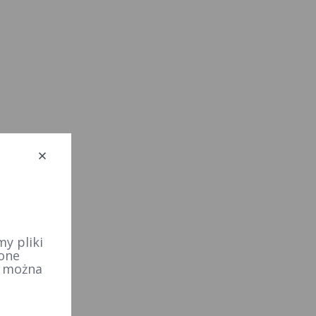
y pliki
 one
e można