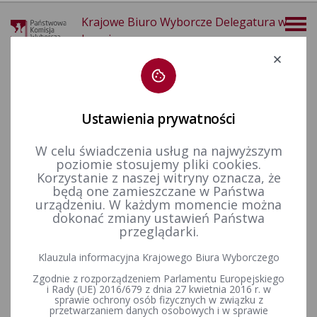
Krajowe Biuro Wyborcze Delegatura w
Legnicy
Deklaracja dostępności
Ustawienia prywatności
W celu świadczenia usług na najwyższym
poziomie stosujemy pliki cookies.
więcej
Korzystanie z naszej witryny oznacza, że
będą one zamieszczane w Państwa
Prawo wyborcze
Konstytucja Rzeczypospolitej Polskiej​
urządzeniu. W każdym momencie można
dokonać zmiany ustawień Państwa
KONSTYTUCJA
przeglądarki.
RZECZYPOSPOLITEJ POLSKIEJ
Klauzula informacyjna Krajowego Biura Wyborczego
z dnia 2 kwietnia 1997 r.
Zgodnie z rozporządzeniem Parlamentu Europejskiego
i Rady (UE) 2016/679 z dnia 27 kwietnia 2016 r. w
sprawie ochrony osób fizycznych w związku z
przetwarzaniem danych osobowych i w sprawie
(Dziennik Ustaw Nr 78, poz. 483)