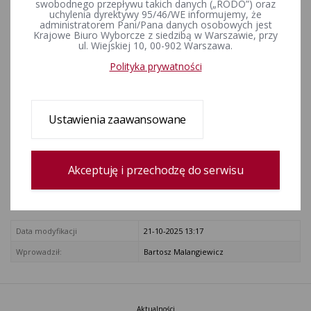
swobodnego przepływu takich danych („RODO”) oraz
sprostowanie Dziennik Ustaw z 2001 r. Nr 28, poz. 319
uchylenia dyrektywy 95/46/WE informujemy, że
zmiana: Dziennik Ustaw z 2006 r. Nr 200, poz. 1471
administratorem Pani/Pana danych osobowych jest
Krajowe Biuro Wyborcze z siedzibą w Warszawie, przy
Dziennik Ustaw z 2009 r. Nr 114, poz. 946)
ul. Wiejskiej 10, 00-902 Warszawa.
ZAŁĄCZNIKI
Polityka prywatności
konstytucja-rzeczypospolitej-polskiej.pdf
Rejestr zmian
Ustawienia zaawansowane
Data utworzenia
01-12-2015 9:09
Akceptuję i przechodzę do serwisu
Wprowadził:
Bartosz Goździk
zobacz cały rejestr
Data modyfikacji
21-10-2025 13:17
Wprowadził:
Bartosz Malangiewicz
Aktualności