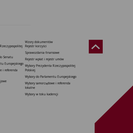
Wzory dokumentów
Rzeczypospolitej
Rejestr korzyści
Sprawozdania finansowe
do Senatu
Rejestr wpłat i rejestr umów
tu Europejskiego
Wybory Prezydenta Rzeczypospolitej
 i referenda
Polskiej
Wybory do Parlamentu Europejskiego
ajowe
Wybory samorządowe i referenda
lokalne
Wybory w toku kadencji