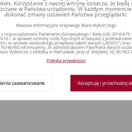
kies. Korzystanie z naszej witryny oznacza, że będą
zczane w Państwa urządzeniu. W każdym momenci
dokonać zmiany ustawień Państwa przeglądarki.
Klauzula informacyjna Krajowego Biura Wyborczego
 z rozporządzeniem Parlamentu Europejskiego i Rady (UE) 2016/679 z
2016 r. w sprawie ochrony osób fizycznych w związku z przetwarzan
h i w sprawie swobodnego przepływu takich danych („RODO”) oraz 
 95/46/WE informujemy, że administratorem Pani/Pana danych osob
iuro Wyborcze z siedzibą w Warszawie, przy ul. Wiejskiej 10, 00-902
Polityka prywatności
ienia zaawansowane
Akceptuję i przechodzę d