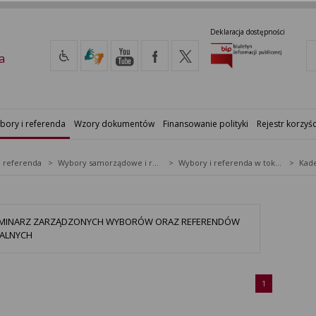
Deklaracja dostępności
a
bory i referenda
Wzory dokumentów
Finansowanie polityki
Rejestr korzyśc
i referenda
Wybory samorządowe i referenda lokalne
Wybory i referenda w toku kadencji
Kade
MINARZ ZARZĄDZONYCH WYBORÓW ORAZ REFERENDÓW
ALNYCH
1