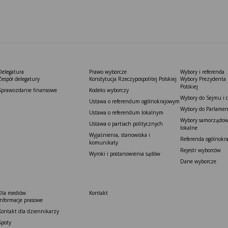
Delegatura
Prawo wyborcze
Wybory i referenda
Zespół delegatury
Konstytucja Rzeczypospolitej Polskiej​
Wybory Prezydenta 
Polskiej
Sprawozdanie finansowe
Kodeks wyborczy
Wybory do Sejmu i 
Ustawa o referendum ogólnokrajowym
Wybory do Parlamen
Ustawa o referendum lokalnym
Wybory samorządowe
Ustawa o partiach politycznych
lokalne
Wyjaśnienia, stanowiska i
Referenda ogólnokr
komunikaty
Rejestr wyborców
Wyroki i postanowienia sądów
Dane wyborcze
Dla mediów
Kontakt
Informacje prasowe
Kontakt dla dziennikarzy
Spoty