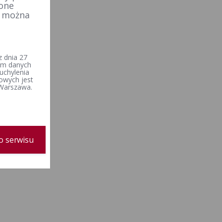
 one
e można
 dnia 27
iem danych
uchylenia
owych jest
 Warszawa.
o serwisu