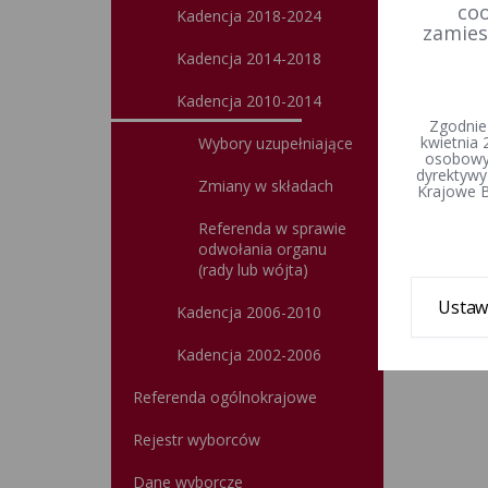
coo
Kadencja 2018-2024
zamies
Kadencja 2014-2018
Kadencja 2010-2014
Zgodnie
kwietnia 
Wybory uzupełniające
osobowyc
dyrektywy
Zmiany w składach
Krajowe B
Referenda w sprawie
odwołania organu
(rady lub wójta)
Ustaw
Kadencja 2006-2010
Kadencja 2002-2006
Referenda ogólnokrajowe
Rejestr wyborców
Dane wyborcze