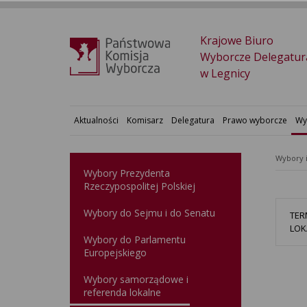
Krajowe Biuro
Wyborcze Delegatur
w Legnicy
Aktualności
Komisarz
Delegatura
Prawo wyborcze
Wy
Wybory 
Wybory Prezydenta
Rzeczypospolitej Polskiej
Wybory do Sejmu i do Senatu
TER
LOK
Wybory do Parlamentu
Europejskiego
Wybory samorządowe i
referenda lokalne