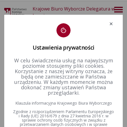
Krajowe Biuro Wyborcze Delegatura w
Legnicy
Deklaracja dostępności
Ustawienia prywatności
W celu świadczenia usług na najwyższym
poziomie stosujemy pliki cookies.
więcej
Korzystanie z naszej witryny oznacza, że
będą one zamieszczane w Państwa
Wybory i referenda
Wybory do Sejmu i do Senatu
Wybory uzupełniające do Senatu RP
Kadencja 2001-2005
urządzeniu. W każdym momencie można
Wybory uzupełniające Senat 2003 - okręg nr 23
dokonać zmiany ustawień Państwa
przeglądarki.
Klauzula informacyjna Krajowego Biura Wyborczego
Okręg nr 23 - Informacja z dnia 4 marca 2004 r. o wydatkach z
Zgodnie z rozporządzeniem Parlamentu Europejskiego
budżetu państwa poniesionych na przygotowanie i
i Rady (UE) 2016/679 z dnia 27 kwietnia 2016 r. w
przeprowadzenie wyborów uzupełniających do Senatu
sprawie ochrony osób fizycznych w związku z
Rzeczypospolitej Polskiej w dniu 12 października 2003 r.
przetwarzaniem danych osobowych i w sprawie