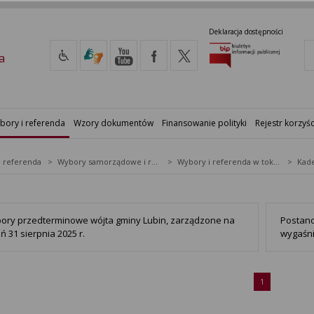
Deklaracja dostępności
a
bory i referenda
Wzory dokumentów
Finansowanie polityki
Rejestr korzyśc
i referenda
Wybory samorządowe i referenda lokalne
Wybory i referenda w toku kadencji
Kade
ory przedterminowe wójta gminy Lubin, zarządzone na
Postano
ń 31 sierpnia 2025 r.
wygaśni
1