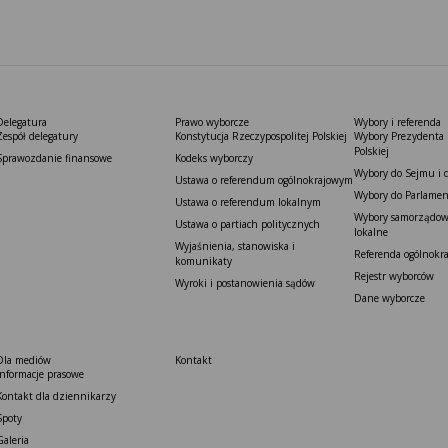
Delegatura
Prawo wyborcze
Wybory i referenda
Zespół delegatury
Konstytucja Rzeczypospolitej Polskiej​
Wybory Prezydenta 
Polskiej
Sprawozdanie finansowe
Kodeks wyborczy
Wybory do Sejmu i 
Ustawa o referendum ogólnokrajowym
Wybory do Parlamen
Ustawa o referendum lokalnym
Wybory samorządowe
Ustawa o partiach politycznych
lokalne
Wyjaśnienia, stanowiska i
Referenda ogólnokr
komunikaty
Rejestr wyborców
Wyroki i postanowienia sądów
Dane wyborcze
Dla mediów
Kontakt
Informacje prasowe
Kontakt dla dziennikarzy
Spoty
Galeria