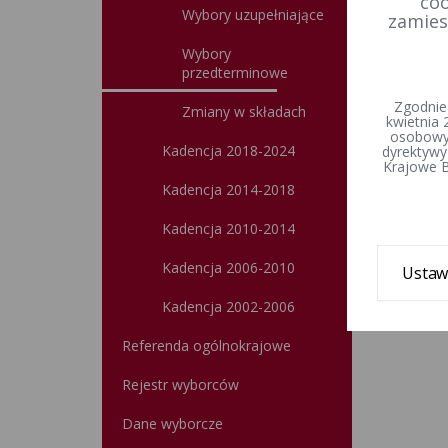
coo
Wybory uzupełniające
zamies
Wybory
przedterminowe
Zgodnie
Zmiany w składach
kwietnia 
osobowyc
Kadencja 2018-2024
dyrektywy
Krajowe B
Kadencja 2014-2018
Kadencja 2010-2014
Kadencja 2006-2010
Ustaw
Kadencja 2002-2006
Referenda ogólnokrajowe
Rejestr wyborców
Dane wyborcze