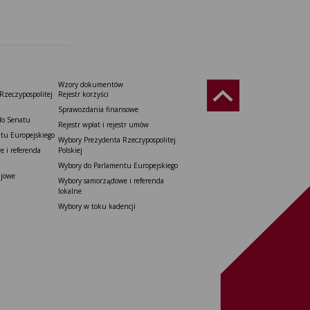
Wzory dokumentów
Rzeczypospolitej
Rejestr korzyści
Sprawozdania finansowe
do Senatu
Rejestr wpłat i rejestr umów
tu Europejskiego
Wybory Prezydenta Rzeczypospolitej
 i referenda
Polskiej
Wybory do Parlamentu Europejskiego
ajowe
Wybory samorządowe i referenda
lokalne
Wybory w toku kadencji