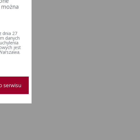
 one
e można
 dnia 27
iem danych
uchylenia
owych jest
 Warszawa.
o serwisu