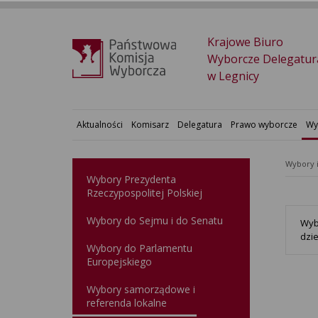
Krajowe Biuro
Wyborcze Delegatur
w Legnicy
Aktualności
Komisarz
Delegatura
Prawo wyborcze
Wy
Wybory 
Wybory Prezydenta
Rzeczypospolitej Polskiej
Wybory do Sejmu i do Senatu
Wyb
dzie
Wybory do Parlamentu
Europejskiego
Wybory samorządowe i
referenda lokalne