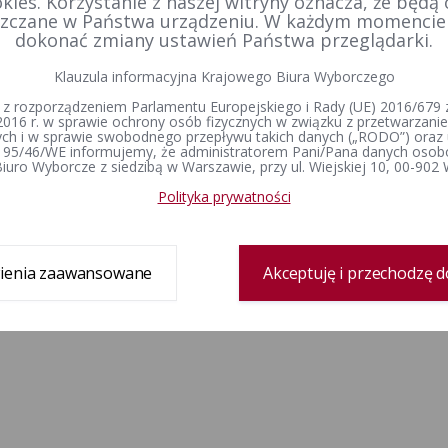
kies. Korzystanie z naszej witryny oznacza, że będą
zczane w Państwa urządzeniu. W każdym momenci
dokonać zmiany ustawień Państwa przeglądarki.
Klauzula informacyjna Krajowego Biura Wyborczego
 z rozporządzeniem Parlamentu Europejskiego i Rady (UE) 2016/679 z
2016 r. w sprawie ochrony osób fizycznych w związku z przetwarzan
h i w sprawie swobodnego przepływu takich danych („RODO”) oraz 
 95/46/WE informujemy, że administratorem Pani/Pana danych osob
iuro Wyborcze z siedzibą w Warszawie, przy ul. Wiejskiej 10, 00-902
Polityka prywatności
ienia zaawansowane
Akceptuję i przechodzę d