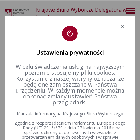
Krajowe Biuro Wyborcze Delegatura w
Legnicy
Deklaracja dostępności
Ustawienia prywatności
W celu świadczenia usług na najwyższym
poziomie stosujemy pliki cookies.
więcej
Korzystanie z naszej witryny oznacza, że
będą one zamieszczane w Państwa
Wybory i referenda
Wybory samorządowe i referenda lokalne
Wybory samorządowe w 2006&nbsp;r.
Terytorialne komisje wyborcze
urządzeniu. W każdym momencie można
dokonać zmiany ustawień Państwa
przeglądarki.
Informacja Komisarza Wyborczego w Legnicy: zestawienie
Klauzula informacyjna Krajowego Biura Wyborczego
składów terytorialnych komisji wyborczych
Zgodnie z rozporządzeniem Parlamentu Europejskiego
i Rady (UE) 2016/679 z dnia 27 kwietnia 2016 r. w
sprawie ochrony osób fizycznych w związku z
przetwarzaniem danych osobowych i w sprawie