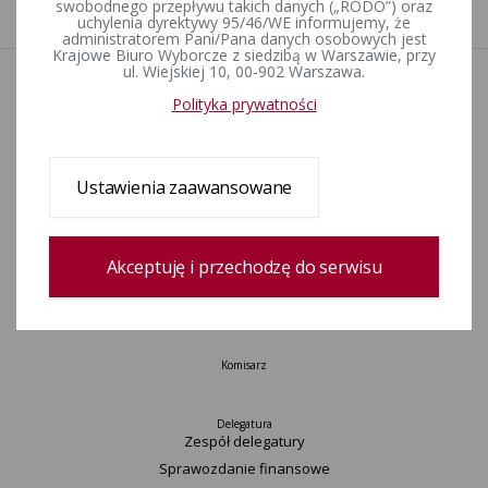
1
swobodnego przepływu takich danych („RODO”) oraz
uchylenia dyrektywy 95/46/WE informujemy, że
administratorem Pani/Pana danych osobowych jest
Krajowe Biuro Wyborcze z siedzibą w Warszawie, przy
ul. Wiejskiej 10, 00-902 Warszawa.
Aktualności
Polityka prywatności
Informacje
Wyjaśnienia, stanowiska, komunikaty
Uchwały
Ustawienia zaawansowane
Postanowienia
Urzędnicy wyborczy
Okręgi wyborcze i obwody głosowania
Akceptuję i przechodzę do serwisu
Konkurs „Wybieram Wybory”
Archiwum
Komisarz
Delegatura
Zespół delegatury
Sprawozdanie finansowe