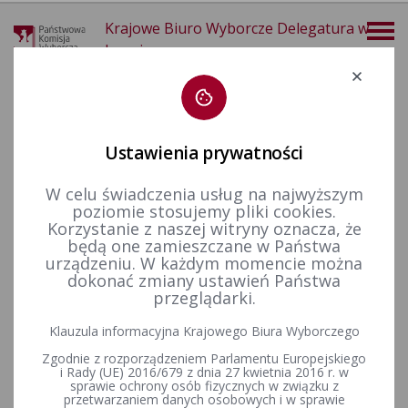
Krajowe Biuro Wyborcze Delegatura w
Legnicy
Deklaracja dostępności
Ustawienia prywatności
W celu świadczenia usług na najwyższym
poziomie stosujemy pliki cookies.
więcej
Korzystanie z naszej witryny oznacza, że
będą one zamieszczane w Państwa
Wybory i referenda
Wybory samorządowe i referenda lokalne
Wybory i referenda w toku kadencji
Kadencja 2018-2024
urządzeniu. W każdym momencie można
dokonać zmiany ustawień Państwa
przeglądarki.
Postanowienia Komisarza Wyborczego w Legnicy w sprawie
Klauzula informacyjna Krajowego Biura Wyborczego
wygaśnięcia oraz obsadzenia mandatu radnego.
Zgodnie z rozporządzeniem Parlamentu Europejskiego
i Rady (UE) 2016/679 z dnia 27 kwietnia 2016 r. w
sprawie ochrony osób fizycznych w związku z
przetwarzaniem danych osobowych i w sprawie