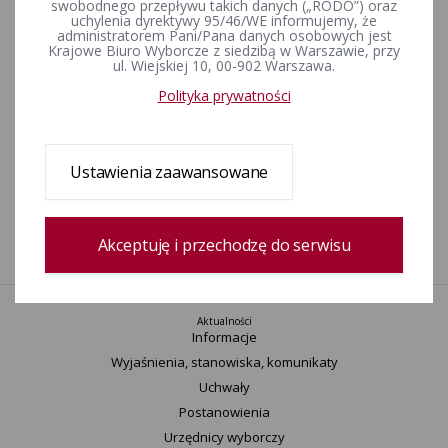
Referenda w sprawie odwołania organu
swobodnego przepływu takich danych („RODO”) oraz
uchylenia dyrektywy 95/46/WE informujemy, że
administratorem Pani/Pana danych osobowych jest
Krajowe Biuro Wyborcze z siedzibą w Warszawie, przy
ul. Wiejskiej 10, 00-902 Warszawa.
Wybory przedterminowe
Polityka prywatności
Wybory uzupełniające
Ustawienia zaawansowane
1
Akceptuję i przechodzę do serwisu
Aktualności
Informacje
Wyjaśnienia, stanowiska, komunikaty
Uchwały
Postanowienia
Urzędnicy wyborczy