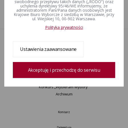
swobodnego przepływu takich danych („RODO”) oraz
uchylenia dyrektywy 95/46/WE informujemy, że
administratorem Pani/Pana danych osobowych jest
Krajowe Biuro Wyborcze z siedzibą w Warszawie, przy
1
ul. Wiejskiej 10, 00-902 Warszawa.
Polityka prywatności
Aktualności
Informacje
Ustawienia zaawansowane
Wyjaśnienia, stanowiska, komunikaty
Uchwały
Postanowienia
Akceptuję i przechodzę do serwisu
Urzędnicy wyborczy
Okręgi wyborcze i obwody głosowania
Konkurs „Wybieram Wybory”
Archiwum
Komisarz
Delegatura