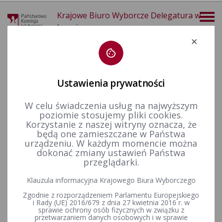
Krajowe Biuro Wyborcze Delegatura w
Legnicy
Deklaracja dostępności
Ustawienia prywatności
W celu świadczenia usług na najwyższym
poziomie stosujemy pliki cookies.
więcej
Korzystanie z naszej witryny oznacza, że
będą one zamieszczane w Państwa
Wybory i referenda
Wybory do Sejmu i do Senatu
Wybory uzupełniające do Senatu RP
Kadencja 2011-2015
urządzeniu. W każdym momencie można
dokonać zmiany ustawień Państwa
przeglądarki.
Uchwała Sądu Najwyższego z dnia 26 czerwca 2013 r. w
Klauzula informacyjna Krajowego Biura Wyborczego
sprawie ważności wyborów uzupełniających do Senatu
Zgodnie z rozporządzeniem Parlamentu Europejskiego
Rzeczypospolitej Polskiej przeprowadzonych w dniu 21
i Rady (UE) 2016/679 z dnia 27 kwietnia 2016 r. w
kwietnia 2013 r. w województwie śląskim w okręgu wyborczym
sprawie ochrony osób fizycznych w związku z
nr 73
przetwarzaniem danych osobowych i w sprawie