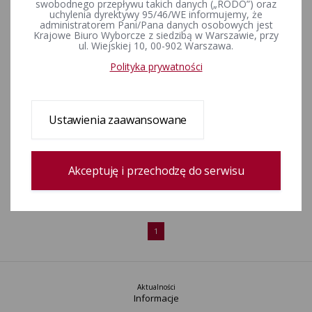
swobodnego przepływu takich danych („RODO”) oraz
kwietnia 2024 r.
uchylenia dyrektywy 95/46/WE informujemy, że
administratorem Pani/Pana danych osobowych jest
Krajowe Biuro Wyborcze z siedzibą w Warszawie, przy
ul. Wiejskiej 10, 00-902 Warszawa.
KOMUNIKAT KOMISARZA WYBORCZEGO W LEGNICY z dnia 15
lipca 2024 r.w sprawie udostępniania do wglądu sprawozdań
Polityka prywatności
finansowych Komitetów Wyborczych uczestniczących w
wyborach organów jednostek samorządu terytorialnego
przeprowadzonych w dniu 7 kwietnia 2024 r. oraz w dniu 21
kwietnia 2024 r
Ustawienia zaawansowane
Adresy stron internetowych komitetów wyborczych
Akceptuję i przechodzę do serwisu
uczestniczących w wyborach organów jednostek samorządu
terytorialnego zarządzonych na dzień 7 kwietnia 2024 r.
1
Aktualności
Informacje