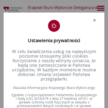
Krajowe Biuro Wyborcze Delegatura w
Legnicy
Deklaracja dostępności
Ustawienia prywatności
W celu świadczenia usług na najwyższym
poziomie stosujemy pliki cookies.
więcej
Korzystanie z naszej witryny oznacza, że
będą one zamieszczane w Państwa
Wybory i referenda
Wybory samorządowe i referenda lokalne
Wybory samorządowe w 2024 r.
Finansowanie kampanii wyborczej
urządzeniu. W każdym momencie można
dokonać zmiany ustawień Państwa
przeglądarki.
KOMUNIKAT KOMISARZA WYBORCZEGO W LEGNICY z dnia 4
Klauzula informacyjna Krajowego Biura Wyborczego
grudnia 2024 r. o przyjętych i odrzuconych sprawozdaniach
Zgodnie z rozporządzeniem Parlamentu Europejskiego
finansowych komitetów wyborczych uczestniczących w
i Rady (UE) 2016/679 z dnia 27 kwietnia 2016 r. w
wyborach organów jednostek samorządu terytorialnego
sprawie ochrony osób fizycznych w związku z
przeprowadzonych w dniu 7 kwietnia 2024 r. oraz w dniu 21
przetwarzaniem danych osobowych i w sprawie