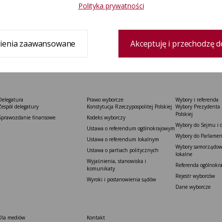
Polityka prywatności
ienia zaawansowane
Akceptuję i przechodzę d
Delegatura
Prawo wyborcze
Wybory i referenda
Zespół delegatury
Konstytucja Rzeczypospolitej Polskiej​
Wybory Prezydenta 
Polskiej
Sprawozdanie finansowe
Kodeks wyborczy
Wybory do Sejmu i 
Ustawa o referendum ogólnokrajowym
Wybory do Parlamen
Ustawa o referendum lokalnym
Wybory samorządowe
Ustawa o partiach politycznych
lokalne
Wyjaśnienia, stanowiska i
Referenda ogólnokr
komunikaty
Rejestr wyborców
Wyroki i postanowienia sądów
Dane wyborcze
Dla mediów
Kontakt