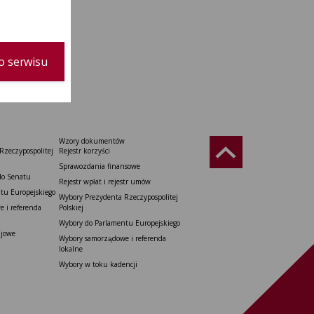
o serwisu
Wzory dokumentów
Rzeczypospolitej
Rejestr korzyści
Sprawozdania finansowe
do Senatu
Rejestr wpłat i rejestr umów
tu Europejskiego
Wybory Prezydenta Rzeczypospolitej
 i referenda
Polskiej
Wybory do Parlamentu Europejskiego
ajowe
Wybory samorządowe i referenda
lokalne
Wybory w toku kadencji