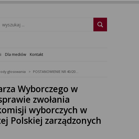
i
Dla mediów
Kontakt
ody głosowania
POSTANOWIENIE NR 40/2025 Komisarza Wyborczego w Legnicy z dnia 28 kwietnia 2025 r. w sprawie zwołania pierwszych posiedzeń obwodowych komisji wyborczych w wyborach Prezydenta Rzeczypospolitej Polskiej zarządzonych na dzień 18 maja 2025 r.
rza Wyborczego w
 sprawie zwołania
omisji wyborczych w
ej Polskiej zarządzonych