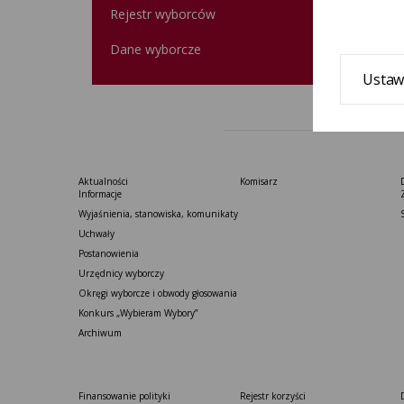
Rejestr wyborców
Dane wyborcze
Ustaw
Aktualności
Komisarz
Informacje
Wyjaśnienia, stanowiska, komunikaty
Uchwały
Postanowienia
Urzędnicy wyborczy
Okręgi wyborcze i obwody głosowania
Konkurs „Wybieram Wybory”
Archiwum
Finansowanie polityki
Rejestr korzyści