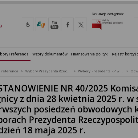
Deklaracja dostępności
a
bory i referenda
Wzory dokumentów
Finansowanie polityki
Rejestr korzyśc
i referenda
Wybory Prezydenta Rzeczypospolitej Polskiej
Wybory Prezydenta RP w 2025 r.
Obw
STANOWIENIE NR 40/2025 Komisa
nicy z dnia 28 kwietnia 2025 r. w
rwszych posiedzeń obwodowych k
orach Prezydenta Rzeczypospolit
dzień 18 maja 2025 r.