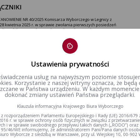
CZNIKI
ANOWIENIE NR 40/2025 Komisarza Wyborczego w Legnicy z
 28 kwietnia 2025 r. w sprawie zwołania pierwszych posiedzeń
dowych komisji wyborczych w wyborach Prezydenta
ypospolitej Polskiej zarządzonych na dzień 18 maja 2025 r.
tr zmian
Ustawienia prywatności
tworzenia
28-04-2025 13:07
 świadczenia usług na najwyższym poziomie stosujem
dził:
Dawid Wiśniewski
kies. Korzystanie z naszej witryny oznacza, że będą
zczane w Państwa urządzeniu. W każdym momenci
dokonać zmiany ustawień Państwa przeglądarki.
Klauzula informacyjna Krajowego Biura Wyborczego
 z rozporządzeniem Parlamentu Europejskiego i Rady (UE) 2016/679 z
2016 r. w sprawie ochrony osób fizycznych w związku z przetwarzan
h i w sprawie swobodnego przepływu takich danych („RODO”) oraz 
 95/46/WE informujemy, że administratorem Pani/Pana danych osob
iuro Wyborcze z siedzibą w Warszawie, przy ul. Wiejskiej 10, 00-902