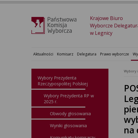
Krajowe Biuro
Wyborcze Delegatur
w Legnicy
Aktualności
Komisarz
Delegatura
Prawo wyborcze
Wy
Wybory 
Wybory Prezydenta
Rzeczypospolitej Polskiej
PO
Wybory Prezydenta RP w
Leg
2025 r.
pie
Obwody głosowania
wyb
Wyniki głosowania
na 
Komunikaty komisarzy