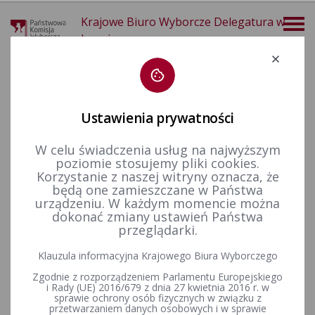
Krajowe Biuro Wyborcze Delegatura w
Legnicy
Deklaracja dostępności
Ustawienia prywatności
W celu świadczenia usług na najwyższym
poziomie stosujemy pliki cookies.
więcej
Korzystanie z naszej witryny oznacza, że
będą one zamieszczane w Państwa
Wybory i referenda
Wybory samorządowe i referenda lokalne
Wybory samorządowe w 2010&nbsp;r.
Finansowanie kampanii wyborczej
urządzeniu. W każdym momencie można
Komunikat Komisarza Wyborczego we Wrocławiu z dnia 14 grudnia 2010 r. w sprawie sprawozdań finansowych komitetów wyborczych
dokonać zmiany ustawień Państwa
przeglądarki.
Komunikat Komisarza
Klauzula informacyjna Krajowego Biura Wyborczego
Wyborczego we Wrocławiu z
Zgodnie z rozporządzeniem Parlamentu Europejskiego
dnia 14 grudnia 2010 r. w
i Rady (UE) 2016/679 z dnia 27 kwietnia 2016 r. w
sprawie ochrony osób fizycznych w związku z
przetwarzaniem danych osobowych i w sprawie