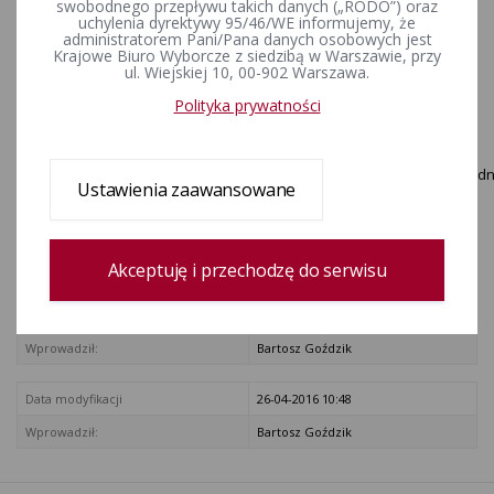
sprawie sprawozdań
swobodnego przepływu takich danych („RODO”) oraz
uchylenia dyrektywy 95/46/WE informujemy, że
finansowych komitetów
administratorem Pani/Pana danych osobowych jest
Krajowe Biuro Wyborcze z siedzibą w Warszawie, przy
wyborczych
ul. Wiejskiej 10, 00-902 Warszawa.
Polityka prywatności
ZAŁĄCZNIKI
Komunikat_Komisarza_Wyborczego_we_Wroclawiu_z_dnia_14_grudni
Ustawienia zaawansowane
[brak opisu]
Rejestr zmian
Akceptuję i przechodzę do serwisu
Data utworzenia
30-01-2016 14:58
Wprowadził:
Bartosz Goździk
Data modyfikacji
26-04-2016 10:48
Wprowadził:
Bartosz Goździk