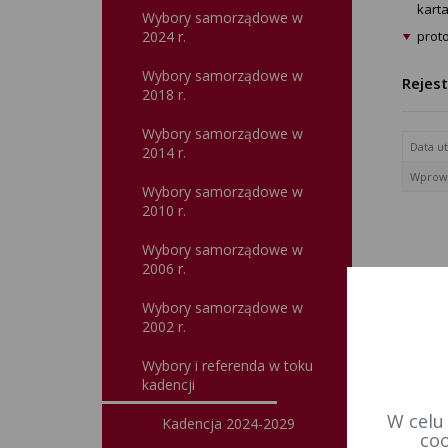
kart
Wybory samorządowe w
2024 r.
prot
Wybory samorządowe w
Rejes
2018 r.
Wybory samorządowe w
Data u
2014 r.
Wprowa
Wybory samorządowe w
2010 r.
Wybory samorządowe w
2006 r.
Wybory samorządowe w
2002 r.
Wybory i referenda w toku
kadencji
W celu
Kadencja 2024-2029
coo