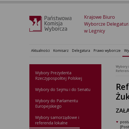
Krajowe Biuro
Wyborcze Delegatur
w Legnicy
Aktualności
Komisarz
Delegatura
Prawo wyborcze
Wy
Wybory 
Wybory Prezydenta
Rzeczypospolitej Polskiej
Ref
Wybory do Sejmu i do Senatu
Żuk
Wybory do Parlamentu
Europejskiego
ZAŁĄ
Wybory samorządowe i
post
referenda lokalne
[Pos