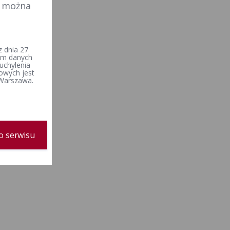
e można
 dnia 27
iem danych
uchylenia
owych jest
 Warszawa.
o serwisu