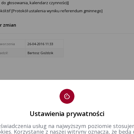
a do głosowania, kalendarz czynności)]
okół.tif [Protokół ustalenia wyniku referendum gminnego]
tr zmian
tworzenia
26-04-2016 11:33
dził:
Bartosz Goździk
Ustawienia prywatności
 świadczenia usług na najwyższym poziomie stosujem
kies. Korzystanie z naszej witryny oznacza, że będą