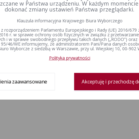
zczane w Państwa urządzeniu. W każdym momenci
dokonać zmiany ustawień Państwa przeglądarki.
Klauzula informacyjna Krajowego Biura Wyborczego
 z rozporządzeniem Parlamentu Europejskiego i Rady (UE) 2016/679 z
2016 r. w sprawie ochrony osób fizycznych w związku z przetwarzan
h i w sprawie swobodnego przepływu takich danych („RODO”) oraz 
 95/46/WE informujemy, że administratorem Pani/Pana danych osob
iuro Wyborcze z siedzibą w Warszawie, przy ul. Wiejskiej 10, 00-902
Polityka prywatności
ienia zaawansowane
Akceptuję i przechodzę d