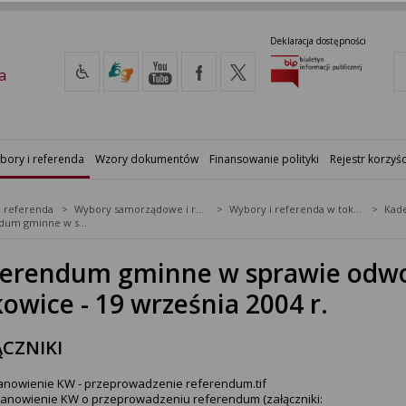
Deklaracja dostępności
a
bory i referenda
Wzory dokumentów
Finansowanie polityki
Rejestr korzyśc
i referenda
Wybory samorządowe i referenda lokalne
Wybory i referenda w toku kadencji
Kade
Referendum gminne w sprawie odwołania Wójta Gminy Żukowice - 19 września 2004 r.
erendum gminne w sprawie odwo
owice - 19 września 2004 r.
CZNIKI
anowienie KW - przeprowadzenie referendum.tif
tanowienie KW o przeprowadzeniu referendum (załączniki: