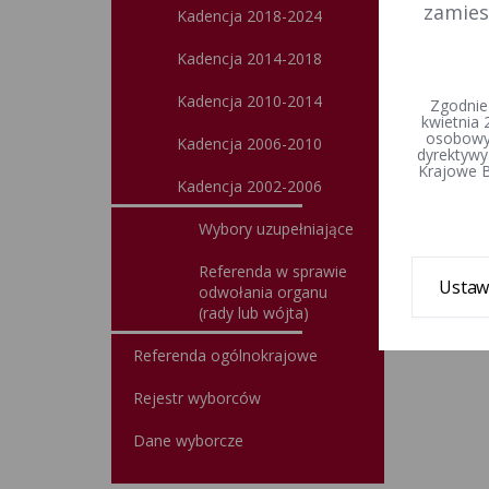
zamies
Kadencja 2018-2024
Kadencja 2014-2018
Kadencja 2010-2014
Zgodnie
kwietnia 
osobowyc
Kadencja 2006-2010
dyrektywy
Krajowe B
Kadencja 2002-2006
Wybory uzupełniające
Referenda w sprawie
Ustaw
odwołania organu
(rady lub wójta)
Referenda ogólnokrajowe
Rejestr wyborców
Dane wyborcze