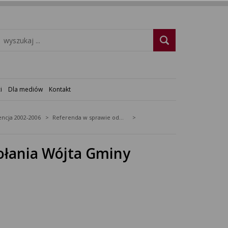
i
Dla mediów
Kontakt
ncja 2002-2006
Referenda w sprawie odwołania organu (rady lub wójta)
łania Wójta Gminy