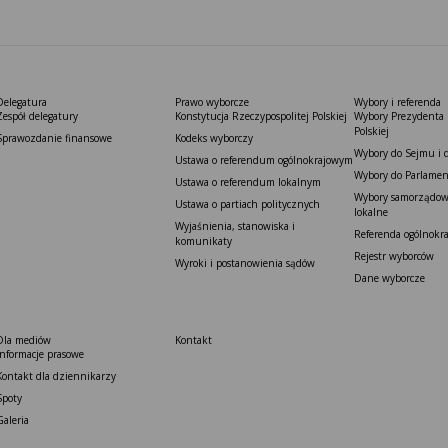
Delegatura
Prawo wyborcze
Wybory i referenda
Zespół delegatury
Konstytucja Rzeczypospolitej Polskiej​
Wybory Prezydenta 
Polskiej
Sprawozdanie finansowe
Kodeks wyborczy
Wybory do Sejmu i 
Ustawa o referendum ogólnokrajowym
Wybory do Parlamen
Ustawa o referendum lokalnym
Wybory samorządowe
Ustawa o partiach politycznych
lokalne
Wyjaśnienia, stanowiska i
Referenda ogólnokr
komunikaty
Rejestr wyborców
Wyroki i postanowienia sądów
Dane wyborcze
Dla mediów
Kontakt
Informacje prasowe
Kontakt dla dziennikarzy
Spoty
Galeria