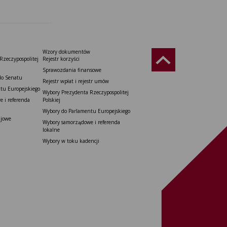
Wzory dokumentów
Rzeczypospolitej
Rejestr korzyści
Sprawozdania finansowe
do Senatu
Rejestr wpłat i rejestr umów
tu Europejskiego
Wybory Prezydenta Rzeczypospolitej
 i referenda
Polskiej
Wybory do Parlamentu Europejskiego
ajowe
Wybory samorządowe i referenda
lokalne
Wybory w toku kadencji