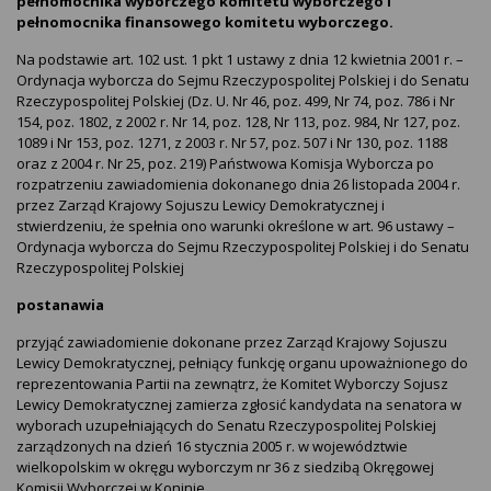
pełnomocnika wyborczego komitetu wyborczego i
pełnomocnika finansowego komitetu wyborczego.
Na podstawie art. 102 ust. 1 pkt 1 ustawy z dnia 12 kwietnia 2001 r. –
Ordynacja wyborcza do Sejmu Rzeczypospolitej Polskiej i do Senatu
Rzeczypospolitej Polskiej (Dz. U. Nr 46, poz. 499, Nr 74, poz. 786 i Nr
154, poz. 1802, z 2002 r. Nr 14, poz. 128, Nr 113, poz. 984, Nr 127, poz.
1089 i Nr 153, poz. 1271, z 2003 r. Nr 57, poz. 507 i Nr 130, poz. 1188
oraz z 2004 r. Nr 25, poz. 219) Państwowa Komisja Wyborcza po
rozpatrzeniu zawiadomienia dokonanego dnia 26 listopada 2004 r.
przez Zarząd Krajowy Sojuszu Lewicy Demokratycznej i
stwierdzeniu, że spełnia ono warunki określone w art. 96 ustawy –
Ordynacja wyborcza do Sejmu Rzeczypospolitej Polskiej i do Senatu
Rzeczypospolitej Polskiej
postanawia
przyjąć zawiadomienie dokonane przez Zarząd Krajowy Sojuszu
Lewicy Demokratycznej, pełniący funkcję organu upoważnionego do
reprezentowania Partii na zewnątrz, że Komitet Wyborczy Sojusz
Lewicy Demokratycznej zamierza zgłosić kandydata na senatora w
wyborach uzupełniających do Senatu Rzeczypospolitej Polskiej
zarządzonych na dzień 16 stycznia 2005 r. w województwie
wielkopolskim w okręgu wyborczym nr 36 z siedzibą Okręgowej
Komisji Wyborczej w Koninie.