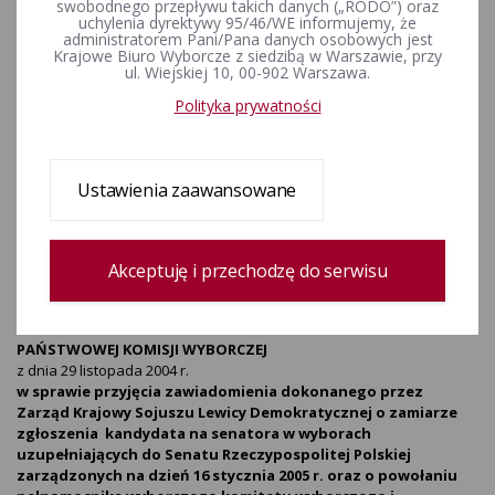
swobodnego przepływu takich danych („RODO”) oraz
zawiadomienia dokonanego
uchylenia dyrektywy 95/46/WE informujemy, że
administratorem Pani/Pana danych osobowych jest
przez Zarząd Krajowy Sojuszu
Krajowe Biuro Wyborcze z siedzibą w Warszawie, przy
ul. Wiejskiej 10, 00-902 Warszawa.
Lewicy Demokratycznej o
Polityka prywatności
zamiarze zgłoszenia kandydata
na senatora w wyborach
Ustawienia zaawansowane
uzupełniających do Senatu
Rzeczypospol
Akceptuję i przechodzę do serwisu
ZPOW-5723-6-01/04
UCHWAŁA
PAŃSTWOWEJ KOMISJI WYBORCZEJ
z dnia 29 listopada 2004 r.
w sprawie przyjęcia zawiadomienia dokonanego przez
Zarząd Krajowy Sojuszu Lewicy Demokratycznej o zamiarze
zgłoszenia kandydata na senatora w wyborach
uzupełniających do Senatu Rzeczypospolitej Polskiej
zarządzonych na dzień 16 stycznia 2005 r. oraz o powołaniu