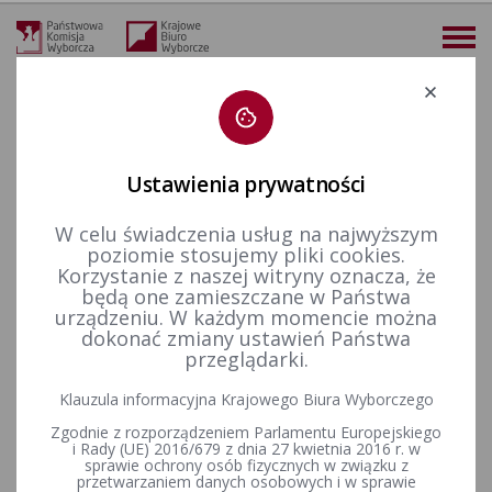
Deklaracja dostępności
Ustawienia prywatności
W celu świadczenia usług na najwyższym
więcej
poziomie stosujemy pliki cookies.
Korzystanie z naszej witryny oznacza, że
Wybory i referenda
Wybory do Sejmu i do Senatu
Wybory uzupełniające do Senatu RP
Kadencja 2001-2005
będą one zamieszczane w Państwa
Wybory uzupełniające Senat 2004 - okręg nr 36
Okręg nr 36 - Uchwała Państwowej Komisji Wyborczej z dnia 29 listopada 2004 r. w sprawie przyjęcia zawiadomienia dokonanego przez Zarząd Krajowy Sojuszu Lewicy Demokratycznej o zamiarze zgłoszenia kandydata na senatora w wyborach uzupełniających do Senatu Rzeczypospol
urządzeniu. W każdym momencie można
dokonać zmiany ustawień Państwa
Okręg nr 36 - Uchwała
przeglądarki.
Państwowej Komisji Wyborczej
Klauzula informacyjna Krajowego Biura Wyborczego
z dnia 29 listopada 2004 r. w
Zgodnie z rozporządzeniem Parlamentu Europejskiego
i Rady (UE) 2016/679 z dnia 27 kwietnia 2016 r. w
sprawie przyjęcia
sprawie ochrony osób fizycznych w związku z
przetwarzaniem danych osobowych i w sprawie