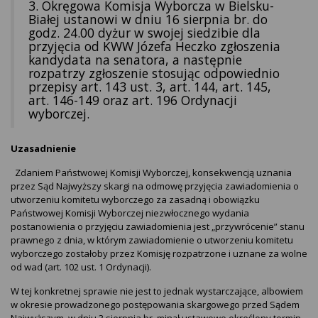
3. Okręgowa Komisja Wyborcza w Bielsku-
Białej ustanowi w dniu 16 sierpnia br. do
godz. 24.00 dyżur w swojej siedzibie dla
przyjęcia od KWW Józefa Heczko zgłoszenia
kandydata na senatora, a następnie
rozpatrzy zgłoszenie stosując odpowiednio
przepisy art. 143 ust. 3, art. 144, art. 145,
art. 146-149 oraz art. 196 Ordynacji
wyborczej.
Uzasadnienie
Zdaniem Państwowej Komisji Wyborczej, konsekwencją uznania
przez Sąd Najwyższy skargi na odmowę przyjęcia zawiadomienia o
utworzeniu komitetu wyborczego za zasadną i obowiązku
Państwowej Komisji Wyborczej niezwłocznego wydania
postanowienia o przyjęciu zawiadomienia jest „przywrócenie” stanu
prawnego z dnia, w którym zawiadomienie o utworzeniu komitetu
wyborczego zostałoby przez Komisję rozpatrzone i uznane za wolne
od wad (art. 102 ust. 1 Ordynacji).
W tej konkretnej sprawie nie jest to jednak wystarczające, albowiem
w okresie prowadzonego postępowania skargowego przed Sądem