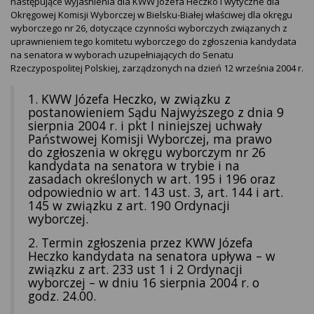
następujące wyjaśnienia dla KWW Józefa Heczko i wytyczne dla
Okręgowej Komisji Wyborczej w Bielsku-Białej właściwej dla okręgu
wyborczego nr 26, dotyczące czynności wyborczych związanych z
uprawnieniem tego komitetu wyborczego do zgłoszenia kandydata
na senatora w wyborach uzupełniających do Senatu
Rzeczypospolitej Polskiej, zarządzonych na dzień 12 września 2004 r.
1. KWW Józefa Heczko, w związku z
postanowieniem Sądu Najwyższego z dnia 9
sierpnia 2004 r. i pkt I niniejszej uchwały
Państwowej Komisji Wyborczej, ma prawo
do zgłoszenia w okręgu wyborczym nr 26
kandydata na senatora w trybie i na
zasadach określonych w art. 195 i 196 oraz
odpowiednio w art. 143 ust. 3, art. 144 i art.
145 w związku z art. 190 Ordynacji
wyborczej.
2. Termin zgłoszenia przez KWW Józefa
Heczko kandydata na senatora upływa – w
związku z art. 233 ust 1 i 2 Ordynacji
wyborczej – w dniu 16 sierpnia 2004 r. o
godz. 24.00.