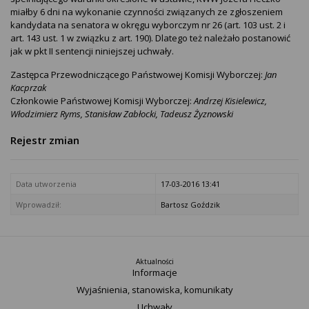
miałby 6 dni na wykonanie czynności związanych ze zgłoszeniem
kandydata na senatora w okręgu wyborczym nr 26 (art. 103 ust. 2 i
art. 143 ust. 1 w związku z art. 190). Dlatego też należało postanowić
jak w pkt II sentencji niniejszej uchwały.
Zastępca Przewodniczącego Państwowej Komisji Wyborczej:
Jan
Kacprzak
Członkowie Państwowej Komisji Wyborczej:
Andrzej Kisielewicz,
Włodzimierz Ryms, Stanisław Zabłocki, Tadeusz Żyznowski
Rejestr zmian
Data utworzenia
17-03-2016 13:41
Wprowadził:
Bartosz Goździk
Aktualności
Informacje
Wyjaśnienia, stanowiska, komunikaty
Uchwały