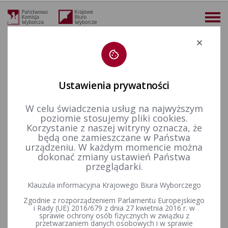
Deklaracja dostępności
Ustawienia prywatności
W celu świadczenia usług na najwyższym
więcej
poziomie stosujemy pliki cookies.
Korzystanie z naszej witryny oznacza, że
Wybory i referenda
Wybory do Sejmu i do Senatu
Wybory uzupełniające do Senatu RP
Kadencja 2001-2005
będą one zamieszczane w Państwa
Wybory uzupełniające Senat 2004 - okręgi nr 22, 26, 30 i 31
Uchwała Państwowej Komisji Wyborczej z dnia 10 sierpnia 2004 r. w sprawie przyjęcia zawiadomienia pełnomocnika wyborczego o utworzeniu Komitetu Wyborczego Wyborców Józefa Heczko – Prawo, Rodzina, Ojczyzna oraz wydania wyjaśnień dla Komitetu Wyborcze
urządzeniu. W każdym momencie można
dokonać zmiany ustawień Państwa
Uchwała Państwowej Komisji
przeglądarki.
Wyborczej z dnia 10 sierpnia
Klauzula informacyjna Krajowego Biura Wyborczego
2004 r. w sprawie przyjęcia
Zgodnie z rozporządzeniem Parlamentu Europejskiego
i Rady (UE) 2016/679 z dnia 27 kwietnia 2016 r. w
zawiadomienia pełnomocnika
sprawie ochrony osób fizycznych w związku z
przetwarzaniem danych osobowych i w sprawie