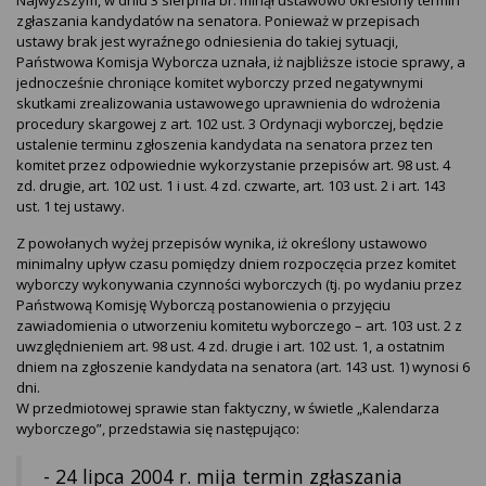
Najwyższym, w dniu 3 sierpnia br. minął ustawowo określony termin
zgłaszania kandydatów na senatora. Ponieważ w przepisach
ustawy brak jest wyraźnego odniesienia do takiej sytuacji,
Państwowa Komisja Wyborcza uznała, iż najbliższe istocie sprawy, a
jednocześnie chroniące komitet wyborczy przed negatywnymi
skutkami zrealizowania ustawowego uprawnienia do wdrożenia
procedury skargowej z art. 102 ust. 3 Ordynacji wyborczej, będzie
ustalenie terminu zgłoszenia kandydata na senatora przez ten
komitet przez odpowiednie wykorzystanie przepisów art. 98 ust. 4
zd. drugie, art. 102 ust. 1 i ust. 4 zd. czwarte, art. 103 ust. 2 i art. 143
ust. 1 tej ustawy.
Z powołanych wyżej przepisów wynika, iż określony ustawowo
minimalny upływ czasu pomiędzy dniem rozpoczęcia przez komitet
wyborczy wykonywania czynności wyborczych (tj. po wydaniu przez
Państwową Komisję Wyborczą postanowienia o przyjęciu
zawiadomienia o utworzeniu komitetu wyborczego – art. 103 ust. 2 z
uwzględnieniem art. 98 ust. 4 zd. drugie i art. 102 ust. 1, a ostatnim
dniem na zgłoszenie kandydata na senatora (art. 143 ust. 1) wynosi 6
dni.
W przedmiotowej sprawie stan faktyczny, w świetle „Kalendarza
wyborczego”, przedstawia się następująco:
- 24 lipca 2004 r. mija termin zgłaszania