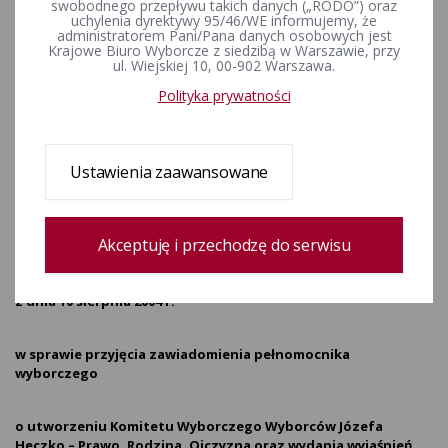
swobodnego przepływu takich danych („RODO”) oraz
wyborczego o utworzeniu
uchylenia dyrektywy 95/46/WE informujemy, że
administratorem Pani/Pana danych osobowych jest
Komitetu Wyborczego
Krajowe Biuro Wyborcze z siedzibą w Warszawie, przy
ul. Wiejskiej 10, 00-902 Warszawa.
Wyborców Józefa Heczko –
Polityka prywatności
Prawo, Rodzina, Ojczyzna oraz
wydania wyjaśnień dla
Ustawienia zaawansowane
Komitetu Wyborcze
ZPOW-5721-2-22/04
Akceptuję i przechodzę do serwisu
UCHWAŁA
PAŃSTWOWEJ KOMISJI WYBORCZEJ
z dnia 10 sierpnia 2004 r.
w sprawie przyjęcia zawiadomienia pełnomocnika
wyborczego
o utworzeniu Komitetu Wyborczego Wyborców Józefa
Heczko – Prawo, Rodzina, Ojczyzna oraz wydania wyjaśnień