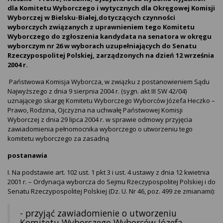
dla Komitetu Wyborczego i wytycznych dla Okręgowej Komisji
Wyborczej w Bielsku-Białej,dotyczących czynności
wyborczych związanych z uprawnieniem tego Komitetu
Wyborczego do zgłoszenia kandydata na senatora w okręgu
wyborczym nr 26 w wyborach uzupełniających do Senatu
Rzeczypospolitej Polskiej, zarządzonych na dzień 12 września
2004 r.
Państwowa Komisja Wyborcza, w związku z postanowieniem Sądu
Najwyższego z dnia 9 sierpnia 2004 r. (sygn. akt III SW 42/04)
uznającego skargę Komitetu Wyborczego Wyborców Józefa Heczko –
Prawo, Rodzina, Ojczyzna na uchwałę Państwowej Komisji
Wyborczej z dnia 29 lipca 2004 r. w sprawie odmowy przyjęcia
zawiadomienia pełnomocnika wyborczego o utworzeniu tego
komitetu wyborczego za zasadną
postanawia
I. Na podstawie art. 102 ust. 1 pkt 3 i ust. 4 ustawy z dnia 12 kwietnia
2001 r. – Ordynacja wyborcza do Sejmu Rzeczypospolitej Polskiej i do
Senatu Rzeczypospolitej Polskiej (Dz. U. Nr 46, poz. 499 ze zmianami):
- przyjąć zawiadomienie o utworzeniu
Komitetu Wyborczego Wyborców Józefa