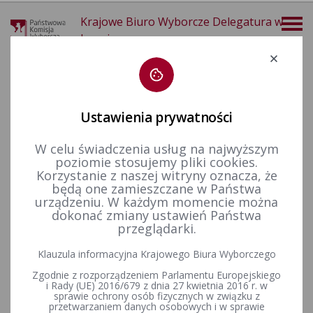
Krajowe Biuro Wyborcze Delegatura w
Legnicy
Deklaracja dostępności
Ustawienia prywatności
W celu świadczenia usług na najwyższym
poziomie stosujemy pliki cookies.
więcej
Korzystanie z naszej witryny oznacza, że
będą one zamieszczane w Państwa
Aktualności
Informacje
urządzeniu. W każdym momencie można
dokonać zmiany ustawień Państwa
przeglądarki.
Wybory uzupełniające do Rady Gminy w Radwanicach w
Klauzula informacyjna Krajowego Biura Wyborczego
okręgu wyborczym nr 12, zarządzone na dzień 20 września
Zgodnie z rozporządzeniem Parlamentu Europejskiego
2026 r.
i Rady (UE) 2016/679 z dnia 27 kwietnia 2016 r. w
sprawie ochrony osób fizycznych w związku z
przetwarzaniem danych osobowych i w sprawie