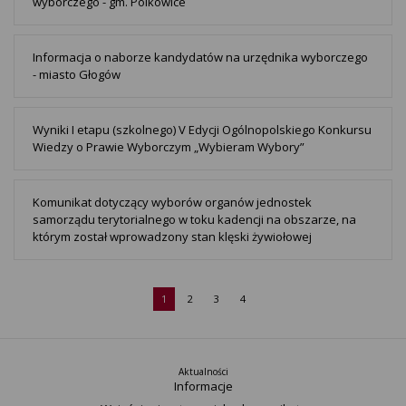
wyborczego - gm. Polkowice
Informacja o naborze kandydatów na urzędnika wyborczego
- miasto Głogów
Wyniki I etapu (szkolnego) V Edycji Ogólnopolskiego Konkursu
Wiedzy o Prawie Wyborczym „Wybieram Wybory”
Komunikat dotyczący wyborów organów jednostek
samorządu terytorialnego w toku kadencji na obszarze, na
którym został wprowadzony stan klęski żywiołowej
1
2
3
4
Aktualności
Informacje