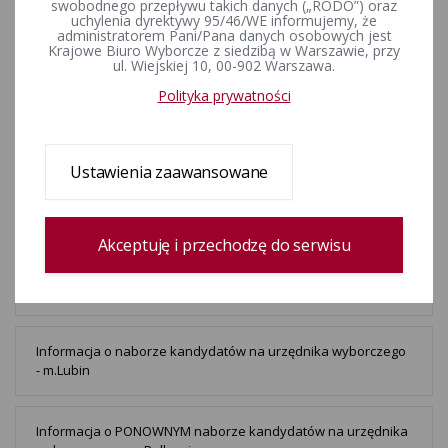
swobodnego przepływu takich danych („RODO”) oraz
Informacja o naborze kandydatów na urzędnika wyborczego
uchylenia dyrektywy 95/46/WE informujemy, że
Miasto Chojnów
administratorem Pani/Pana danych osobowych jest
Krajowe Biuro Wyborcze z siedzibą w Warszawie, przy
ul. Wiejskiej 10, 00-902 Warszawa.
Wyniki I etapu (szkolnego) VI Edycji Ogólnopolskiego
Polityka prywatności
Konkursu Wiedzy o Prawie Wyborczym „Wybieram Wybory”
Ustawienia zaawansowane
W dniu 2 maja 2025 r. Delegatura Krajowego Biura
Wyborczego w Legnicy będzie nieczynna
Akceptuję i przechodzę do serwisu
INFORMACJA OKRĘGOWEJ KOMISJI WYBORCZEJ NR 3 W LEGNICY
z dnia 10 kwietnia 2025 r. o jej składzie oraz pełnionych
dyżurach
Informacja o naborze kandydatów na urzędnika wyborczego
- m.Lubin
Informacja o PONOWNYM naborze kandydatów na urzędnika