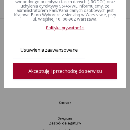
swobodnego przepływu takich danych („RODO”) oraz
uchylenia dyrektywy 95/46/WE informujemy, że
1
administratorem Pani/Pana danych osobowych jest
Krajowe Biuro Wyborcze z siedzibą w Warszawie, przy
ul. Wiejskiej 10, 00-902 Warszawa.
Polityka prywatności
Aktualności
Informacje
Wyjaśnienia, stanowiska, komunikaty
Uchwały
Ustawienia zaawansowane
Postanowienia
Urzędnicy wyborczy
Okręgi wyborcze i obwody głosowania
Akceptuję i przechodzę do serwisu
Konkurs „Wybieram Wybory”
Archiwum
Komisarz
Delegatura
Zespół delegatury