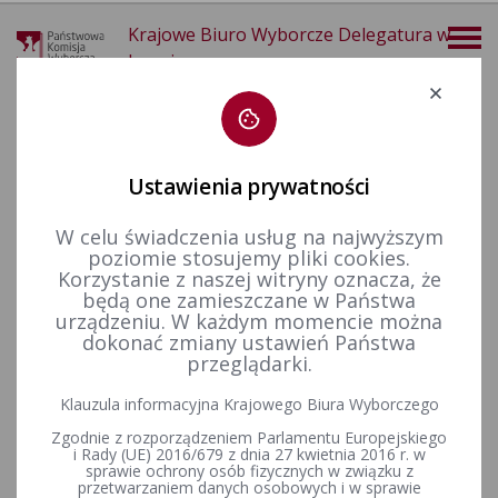
Krajowe Biuro Wyborcze Delegatura w
Legnicy
Deklaracja dostępności
Ustawienia prywatności
W celu świadczenia usług na najwyższym
poziomie stosujemy pliki cookies.
więcej
Korzystanie z naszej witryny oznacza, że
będą one zamieszczane w Państwa
Aktualności
Informacje
Informacje Komisarzy Wyborczych o czasowym powierzeniu pełnienia funkcji
urządzeniu. W każdym momencie można
dokonać zmiany ustawień Państwa
przeglądarki.
Informacja Komisarza Wyborczego w Legnicy z dnia 22
Klauzula informacyjna Krajowego Biura Wyborczego
września 2023 r. o czasowym powierzeniu pełnienia funkcji
Zgodnie z rozporządzeniem Parlamentu Europejskiego
komisarza
i Rady (UE) 2016/679 z dnia 27 kwietnia 2016 r. w
sprawie ochrony osób fizycznych w związku z
przetwarzaniem danych osobowych i w sprawie