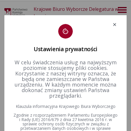
Krajowe Biuro Wyborcze Delegatura w
Legnicy
Deklaracja dostępności
Ustawienia prywatności
W celu świadczenia usług na najwyższym
poziomie stosujemy pliki cookies.
więcej
Korzystanie z naszej witryny oznacza, że
będą one zamieszczane w Państwa
Aktualności
Konkurs „Wybieram Wybory”
III edycja
urządzeniu. W każdym momencie można
dokonać zmiany ustawień Państwa
przeglądarki.
Za nami finał III edycji konkursu „Wybieram Wybory”
Klauzula informacyjna Krajowego Biura Wyborczego
Do tegorocznej, trzeciej już edycji konkursu „Wybieram wybory”
Zgodnie z rozporządzeniem Parlamentu Europejskiego
zgłosiło się 7158 uczniów z 671 szkół ponadminazjalnych w całej
i Rady (UE) 2016/679 z dnia 27 kwietnia 2016 r. w
Polsce. Dziś poznaliśmy nazwiska laureatów konkursu.
sprawie ochrony osób fizycznych w związku z
przetwarzaniem danych osobowych i w sprawie