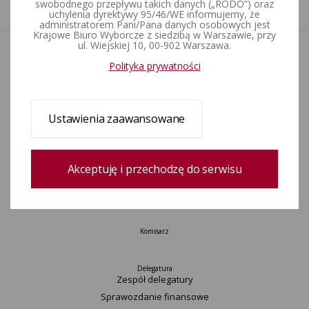
1
swobodnego przepływu takich danych („RODO”) oraz
uchylenia dyrektywy 95/46/WE informujemy, że
administratorem Pani/Pana danych osobowych jest
Krajowe Biuro Wyborcze z siedzibą w Warszawie, przy
ul. Wiejskiej 10, 00-902 Warszawa.
Aktualności
Polityka prywatności
Informacje
Wyjaśnienia, stanowiska, komunikaty
Uchwały
Ustawienia zaawansowane
Postanowienia
Urzędnicy wyborczy
Okręgi wyborcze i obwody głosowania
Akceptuję i przechodzę do serwisu
Konkurs „Wybieram Wybory”
Archiwum
Komisarz
Delegatura
Zespół delegatury
Sprawozdanie finansowe