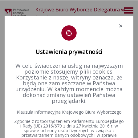
Krajowe Biuro Wyborcze Delegatura w
Legnicy
Deklaracja dostępności
Ustawienia prywatności
W celu świadczenia usług na najwyższym
poziomie stosujemy pliki cookies.
więcej
Korzystanie z naszej witryny oznacza, że
będą one zamieszczane w Państwa
Wzory dokumentów
urządzeniu. W każdym momencie można
dokonać zmiany ustawień Państwa
przeglądarki.
Klauzula informacyjna Krajowego Biura Wyborczego
Wybory w toku kadencji
Zgodnie z rozporządzeniem Parlamentu Europejskiego
i Rady (UE) 2016/679 z dnia 27 kwietnia 2016 r. w
sprawie ochrony osób fizycznych w związku z
przetwarzaniem danych osobowych i w sprawie