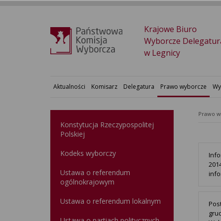
Krajowe Biuro
Wyborcze Delegatur
w Legnicy
Aktualności
Komisarz
Delegatura
Prawo wyborcze
Wy
Prawo w
Konstytucja Rzeczypospolitej
Polskiej​
Kodeks wyborczy
Inf
201
Ustawa o referendum
inf
ogólnokrajowym
Ustawa o referendum lokalnym
Pos
gru
Ustawa o partiach politycznych