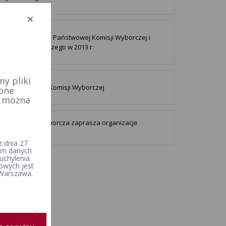
cja o działalności Państwowej Komisji Wyborczej i
go Biura Wyborczego w 2013 r.
y pliki
at Państwowej Komisji Wyborczej
 one
e można
wa Komisja Wyborcza zaprasza organizacje
dowe....
 dnia 27
iem danych
uchylenia
owych jest
 Warszawa.