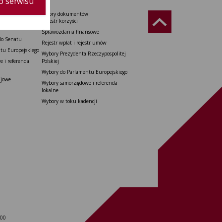
o serwisu
Wzory dokumentów
Rzeczypospolitej
Rejestr korzyści
Sprawozdania finansowe
do Senatu
Rejestr wpłat i rejestr umów
tu Europejskiego
Wybory Prezydenta Rzeczypospolitej
 i referenda
Polskiej
Wybory do Parlamentu Europejskiego
ajowe
Wybory samorządowe i referenda
lokalne
Wybory w toku kadencji
 00