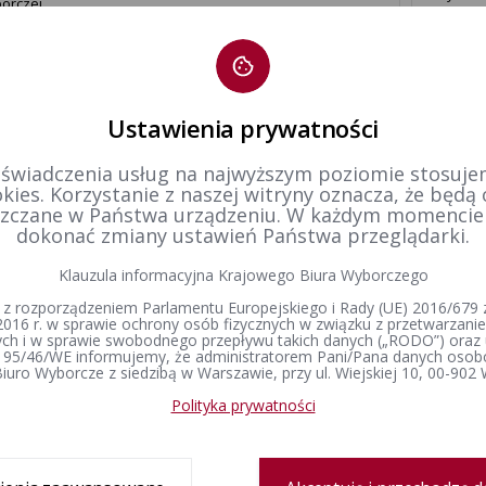
orczej
unikat Państwowej Komisji Wyborczej z dnia 27 listopada
Informa
4 r. w sprawie wynagrodzeń członków Państwowej
Krajowe
isji Wyborczej
Ustawienia prywatności
 świadczenia usług na najwyższym poziomie stosujem
unikat Państwowej Komisji Wyborczej
Komunik
kies. Korzystanie z naszej witryny oznacza, że będą
zczane w Państwa urządzeniu. W każdym momenci
dokonać zmiany ustawień Państwa przeglądarki.
Państwo
atowy Dzień Wyborów
Klauzula informacyjna Krajowego Biura Wyborczego
pozarzą
 z rozporządzeniem Parlamentu Europejskiego i Rady (UE) 2016/679 z
2016 r. w sprawie ochrony osób fizycznych w związku z przetwarzan
h i w sprawie swobodnego przepływu takich danych („RODO”) oraz 
 95/46/WE informujemy, że administratorem Pani/Pana danych osob
1
iuro Wyborcze z siedzibą w Warszawie, przy ul. Wiejskiej 10, 00-902
Polityka prywatności