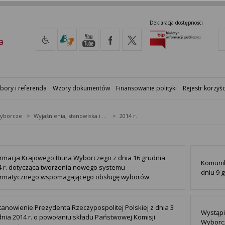
Deklaracja dostępności
a
bory i referenda
Wzory dokumentów
Finansowanie polityki
Rejestr korzyśc
yborcze
Wyjaśnienia, stanowiska i komunikaty
2014 r.
ormacja Krajowego Biura Wyborczego z dnia 16 grudnia
Komunik
4 r. dotycząca tworzenia nowego systemu
dniu 9 g
ormatycznego wspomagającego obsługę wyborów
tanowienie Prezydenta Rzeczypospolitej Polskiej z dnia 3
Wystąpi
dnia 2014 r. o powołaniu składu Państwowej Komisji
Wyborcz