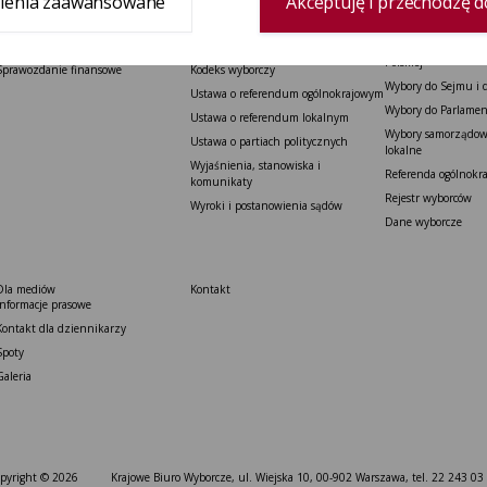
ienia zaawansowane
Akceptuję i przechodzę d
Delegatura
Prawo wyborcze
Wybory i referenda
Zespół delegatury
Konstytucja Rzeczypospolitej Polskiej​
Wybory Prezydenta 
Polskiej
Sprawozdanie finansowe
Kodeks wyborczy
Wybory do Sejmu i 
Ustawa o referendum ogólnokrajowym
Wybory do Parlamen
Ustawa o referendum lokalnym
Wybory samorządowe
Ustawa o partiach politycznych
lokalne
Wyjaśnienia, stanowiska i
Referenda ogólnokr
komunikaty
Rejestr wyborców
Wyroki i postanowienia sądów
Dane wyborcze
Dla mediów
Kontakt
Informacje prasowe
Kontakt dla dziennikarzy
Spoty
Galeria
pyright © 2026
Krajowe Biuro Wyborcze, ul. Wiejska 10, 00-902 Warszawa, tel. 22 243 03