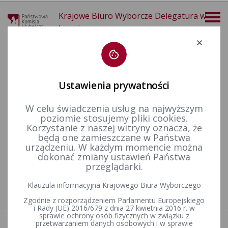
Krajowe Biuro Wyborcze Delegatura w
Legnicy
Deklaracja dostępności
Ustawienia prywatności
W celu świadczenia usług na najwyższym
poziomie stosujemy pliki cookies.
więcej
Korzystanie z naszej witryny oznacza, że
będą one zamieszczane w Państwa
Finansowanie polityki
Finansowanie kampanii wyborczych
Wybory uzupełniające do Senatu RP
urządzeniu. W każdym momencie można
dokonać zmiany ustawień Państwa
przeglądarki.
Nie znaleziono artykułów
Klauzula informacyjna Krajowego Biura Wyborczego
Zgodnie z rozporządzeniem Parlamentu Europejskiego
i Rady (UE) 2016/679 z dnia 27 kwietnia 2016 r. w
sprawie ochrony osób fizycznych w związku z
przetwarzaniem danych osobowych i w sprawie
Aktualności