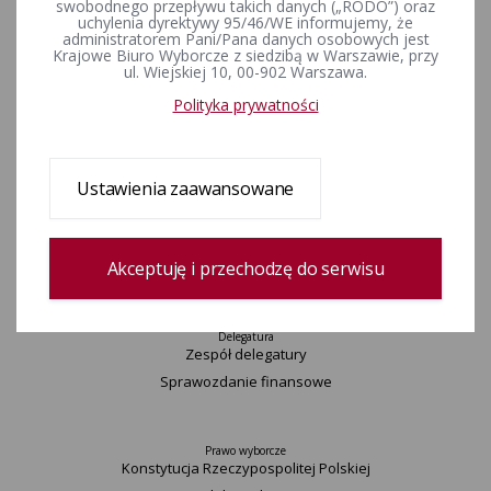
swobodnego przepływu takich danych („RODO”) oraz
Informacje
uchylenia dyrektywy 95/46/WE informujemy, że
administratorem Pani/Pana danych osobowych jest
Wyjaśnienia, stanowiska, komunikaty
Krajowe Biuro Wyborcze z siedzibą w Warszawie, przy
ul. Wiejskiej 10, 00-902 Warszawa.
Uchwały
Postanowienia
Polityka prywatności
Urzędnicy wyborczy
Okręgi wyborcze i obwody głosowania
Konkurs „Wybieram Wybory”
Ustawienia zaawansowane
Archiwum
Akceptuję i przechodzę do serwisu
Komisarz
Delegatura
Zespół delegatury
Sprawozdanie finansowe
Prawo wyborcze
Konstytucja Rzeczypospolitej Polskiej​